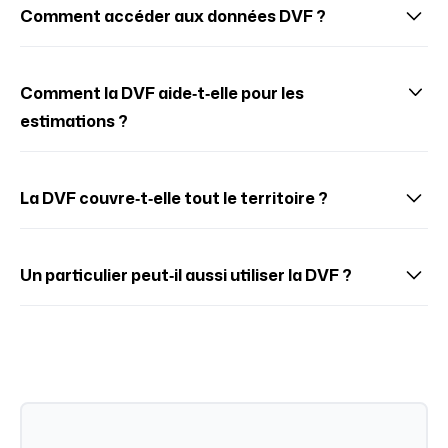
type de bien et localisation.
Comment accéder aux données DVF ?
Les données sont consultables en ligne via des services
publics ou outils spécialisés.
Comment la DVF aide‑t‑elle pour les
estimations ?
Elle fournit des comparables précis issus de ventes
effectivement réalisées.
La DVF couvre‑t‑elle tout le territoire ?
Oui, mais parfois avec un décalage de mise à jour selon
les zones.
Un particulier peut‑il aussi utiliser la DVF ?
Oui, mais un professionnel saura mieux l’interpréter et
contextualiser.