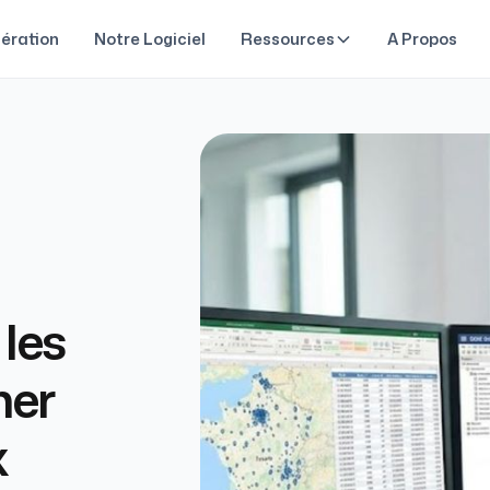
ération
Notre Logiciel
Ressources
A Propos
les
mer
x