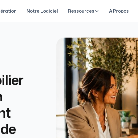
ération
Notre Logiciel
Ressources
A Propos
lier
n
nt
 de