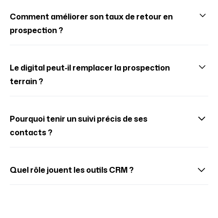
Recommandations, réseaux sociaux, porte‑à‑porte,
phoning, événements et partenariats locaux.
Comment améliorer son taux de retour en
prospection ?
En personnalisant les messages, apportant de la
valeur et étant régulier.
Le digital peut‑il remplacer la prospection
terrain ?
Non, il la complète et permet de multiplier les points de
contact.
Pourquoi tenir un suivi précis de ses
contacts ?
Pour ne pas perdre d’opportunités et adapter ses
relances.
Quel rôle jouent les outils CRM ?
Ils centralisent les contacts, historisent les échanges
et automatisent certaines relances.