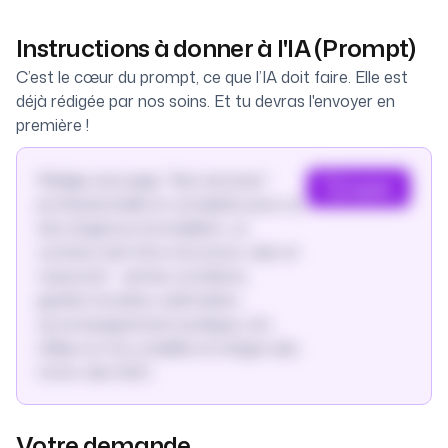
Instructions à donner à l'IA (Prompt)
C’est le cœur du prompt, ce que l’IA doit faire. Elle est
déjà rédigée par nos soins. Et tu devras l'envoyer en
première !
Rédige une page “Nos services”
Copier
professionnelle et complète pour un
site d’agence immobilière. Le
contenu doit être structuré, clair et
rassurant : ventes, locations,
gestion locative, estimation,
accompagnement juridique, etc.
Utilise un ton crédible et intègre des
mots-clés SEO.
Votre demande